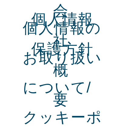
会
個人情報
個人情報の
社
保護方針
お取り扱い
概
について/
要
クッキーポ