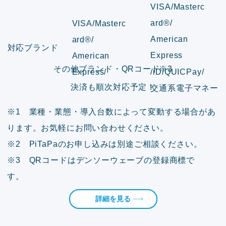
VISA/Masterc
ard®/
VISA/Masterc
American
ard®/
対応ブランド
Express
American
その他ブランド・QRコード
※3
Express/
/iD/QUICPay/
決済も順次対応予定！
交通系電子マネー
※1 業種・業態・導入台数によって変動する場合があ
ります。お気軽にお問い合わせください。
※2 PiTaPaのお申し込みは別途ご相談ください。
※3 QRコードはデンソーウェーブの登録商標で
す。
詳細を見る